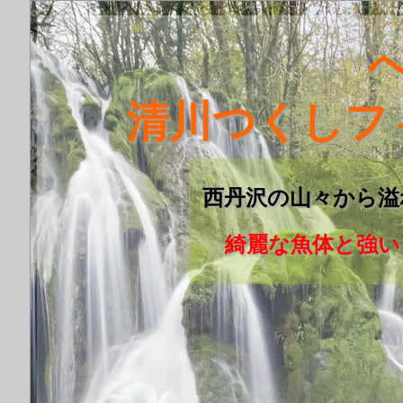
清川つくしフ
西丹沢の山々から溢
綺麗な魚体と強い