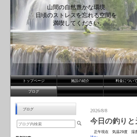
山間の自然豊かな環境
日頃のストレスを忘れる空間を
満喫してください。
トップページ
施設の紹介
料金につい
ブログ
ブログ
2026/8/8
今日の釣りと
正午現在 気温29度 湿度