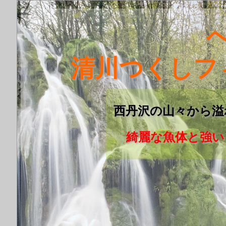
清川つくしフ
西丹沢の山々から溢
綺麗な魚体と強い