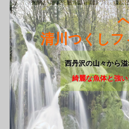
清川つくしフ
西丹沢の山々から溢
綺麗な魚体と強い