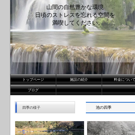
山間の自然豊かな環境
日頃のストレスを忘れる空間を
満喫してください。
トップページ
施設の紹介
料金につい
ブログ
池の四季
四季の様子